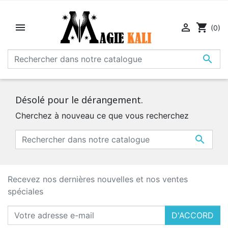


shopping_cart
(0)

Désolé pour le dérangement.
Cherchez à nouveau ce que vous recherchez

Recevez nos dernières nouvelles et nos ventes
spéciales
D'ACCORD