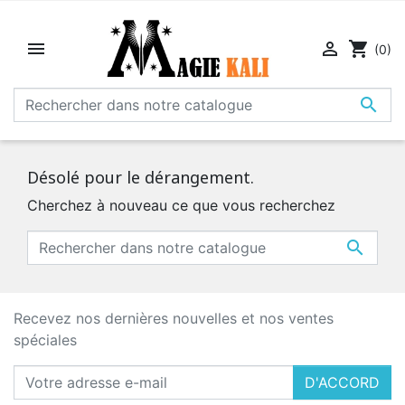


shopping_cart
(0)

Désolé pour le dérangement.
Cherchez à nouveau ce que vous recherchez

Recevez nos dernières nouvelles et nos ventes
spéciales
D'ACCORD