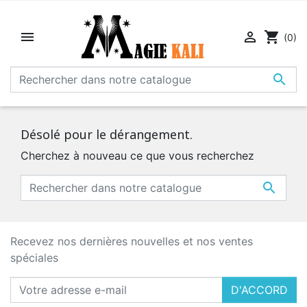


shopping_cart
(0)

Désolé pour le dérangement.
Cherchez à nouveau ce que vous recherchez

Recevez nos dernières nouvelles et nos ventes
spéciales
D'ACCORD