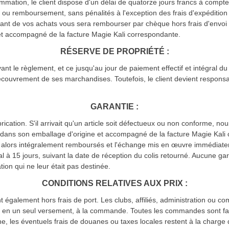
mmation, le client dispose d'un délai de quatorze jours francs à compt
ou remboursement, sans pénalités à l'exception des frais d'expédition 
tant de vos achats vous sera rembourser par chèque hors frais d'envoi d
et accompagné de la facture Magie Kali correspondante.
RÉSERVE DE PROPRIÉTÉ :
ant le règlement, et ce jusqu'au jour de paiement effectif et intégral du 
ecouvrement de ses marchandises. Toutefois, le client devient responsabl
GARANTIE :
brication. S'il arrivait qu'un article soit défectueux ou non conforme, 
 dans son emballage d'origine et accompagné de la facture Magie Kali 
ont alors intégralement remboursés et l'échange mis en œuvre immédiat
al à 15 jours, suivant la date de réception du colis retourné. Aucune g
tion qui ne leur était pas destinée.
CONDITIONS RELATIVES AUX PRIX :
t également hors frais de port. Les clubs, affiliés, administration ou
lité, en un seul versement, à la commande. Toutes les commandes sont f
ne, les éventuels frais de douanes ou taxes locales restent à la charge 