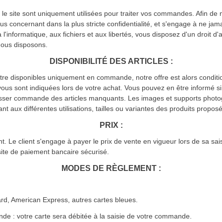
e site sont uniquement utilisées pour traiter vos commandes. Afin de ne
ous concernant dans la plus stricte confidentialité, et s'engage à ne jama
à l'informatique, aux fichiers et aux libertés, vous disposez d'un droit d'
nous disposons.
DISPONIBILITÉ DES ARTICLES :
être disponibles uniquement en commande, notre offre est alors conditio
vous sont indiquées lors de votre achat. Vous pouvez en être informé si
asser commande des articles manquants. Les images et supports photo
nt aux différentes utilisations, tailles ou variantes des produits proposé
PRIX :
nt. Le client s'engage à payer le prix de vente en vigueur lors de sa s
site de paiement bancaire sécurisé.
MODES DE RÈGLEMENT :
ard, American Express, autres cartes bleues.
nde : votre carte sera débitée à la saisie de votre commande.