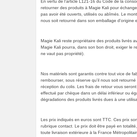
En vertu de l'article L121-16 du Code de la conso
retourner des produits à Magie Kali pour échange 
pas avoir été ouverts, utilisés ou abîmés. Le mon
nous soit retourné dans son emballage d'origine 
Magie Kali reste propriétaire des produits livrés av
Magie Kali pourra, dans son bon droit, exiger le r
ne vaut pas propriété).
Nos matériels sont garantis contre tout vice de fa
rembourser, sous réserve qu'il nous soit retourné
réception du colis. Les frais de retour vous ser
effectué par chèque dans un délai inférieur ou ég
dégradations des produits livrés dues à une utilisa
Les prix indiqués en euros sont TTC. Ces prix son
rubrique contact. Le prix doit être payé en tota
toute livraison extérieure à la France Métropolitai