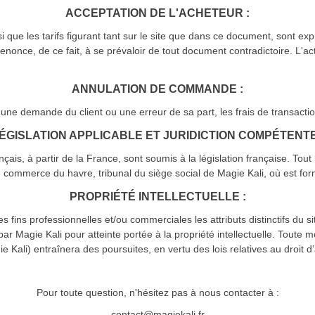
ACCEPTATION DE L'ACHETEUR :
i que les tarifs figurant tant sur le site que dans ce document, sont e
enonce, de ce fait, à se prévaloir de tout document contradictoire. L'a
ANNULATION DE COMMANDE :
une demande du client ou une erreur de sa part, les frais de transactio
ÉGISLATION APPLICABLE ET JURIDICTION COMPÉTENTE
is, à partir de la France, sont soumis à la législation française. Tout 
e commerce du havre, tribunal du siège social de Magie Kali, où est form
PROPRIÉTÉ INTELLECTUELLE :
 fins professionnelles et/ou commerciales les attributs distinctifs du s
ar Magie Kali pour atteinte portée à la propriété intellectuelle. Toute
 Kali) entraînera des poursuites, en vertu des lois relatives au droit d’a
Pour toute question, n'hésitez pas à nous contacter à :
contact@magiekali.fr