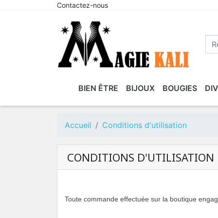
Contactez-nous
BIEN ÊTRE
BIJOUX
BOUGIES
DI
BOLS CHANTANT
ACCESSOIRES
BOUGIE
AUTRES SYSTÈMES
HERBORISTERIE
ACCESSOIRES MAGIE ET
BOUGIES
AMULETTES ET
LES HUILES
COUSSINS DE MÉDI
BOUGIES
AUTEL ET
BAGUETT
LES E
B
CHEVEUX
CHAUFFE
DIVINATOIRES
RITUEL
CHAKRAS
TALISMANS
DAGYDES
ACCESSOIRE
SOURCIE
A
Accueil
Conditions d'utilisation
PLAT
CONDITIONS D'UTILISATION
Toute commande effectuée sur la boutique engage l