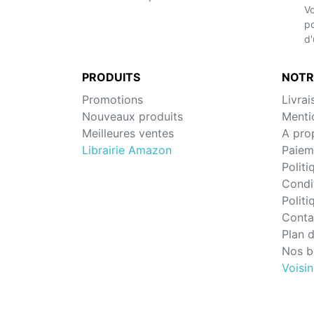
Vo
po
d'
PRODUITS
NOTR
Promotions
Livrai
Nouveaux produits
Menti
Meilleures ventes
A pro
Librairie Amazon
Paiem
Politi
Condit
Politi
Conta
Plan d
Nos b
Voisin